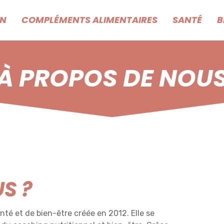
ON
COMPLÉMENTS ALIMENTAIRES
SANTÉ
B
À PROPOS DE NOU
S ?
nté et de bien-être créée en 2012. Elle se